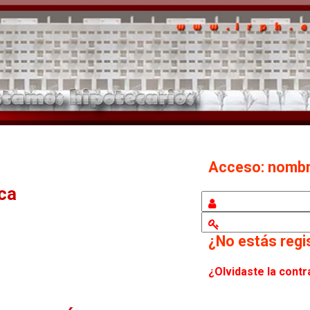
Acceso: nomb
eca
¿No estás reg
¿Olvidaste la cont