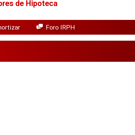
ores de Hipoteca
ortizar
Foro IRPH