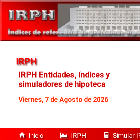
IRPH
IRPH Entidades, índices y
simuladores de hipoteca
Viernes, 7 de Agosto de 2026
Inicio
IRPH
Simular 