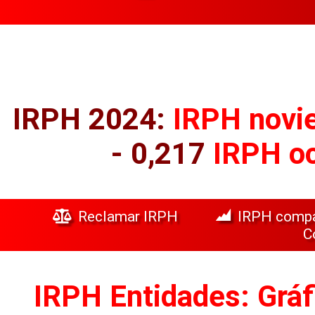
IRPH 2024:
IRPH novi
- 0,217
IRPH oc
Reclamar IRPH
IRPH comp
C
IRPH Entidades: Gráf